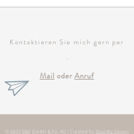
Kontaktieren Sie mich gern per
-
Mail
oder
Anruf
© 2022 B&E GmbH & Co. KG | Created by
Soul Biz Design