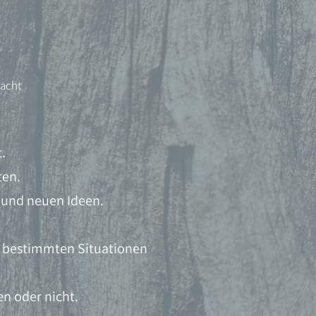
macht
.
ten.
 und neuen Ideen.
in bestimmten Situationen
en oder nicht.