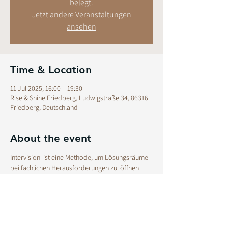
belegt.
Jetzt andere Veranstaltungen
ansehen
Time & Location
11 Jul 2025, 16:00 – 19:30
Rise & Shine Friedberg, Ludwigstraße 34, 86316
Friedberg, Deutschland
About the event
Intervision  ist eine Methode, um Lösungsräume 
bei fachlichen Herausforderungen zu  öffnen 
und im Austausch mit Gleichgestellten zu 
diskutieren und  entdecken.
Ein sicherer Raum für
Reflexion aktueller Fälle (natürlich 
anonymisiert)