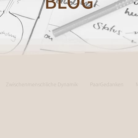
BLOG
Zwischenmenschliche Dynamik
PaarGedanken
enwelt
PaarGedanken