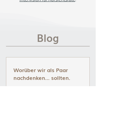
Blog
Worüber wir als Paar
nachdenken... sollten.
Fragen für alle, die "gut zusammen
alt" werden wollen. #1 In meinem
Umfeld trennen sich gerade viele
Paare. Es scheint das klassische...