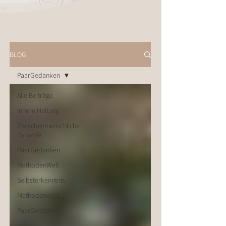
BLOG
PaarGedanken
Alle Beiträge
Innere Haltung
Zwischenmenschliche
Dynamik
PaarGedanken
MethodenWelt
Selbsterkenntnis
Methodenwelt
PaarGedanken