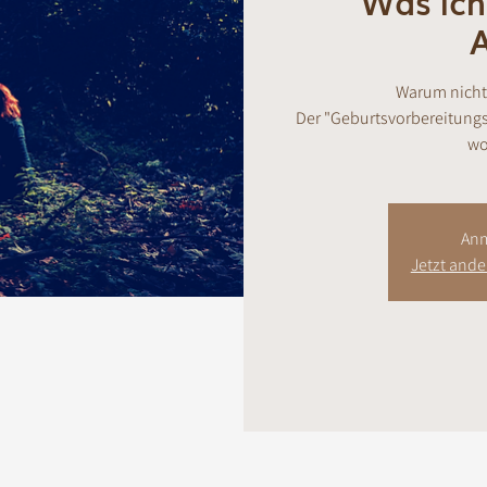
Was ich 
Warum nicht 
Der "Geburtsvorbereitungsku
wo
Anm
Jetzt and