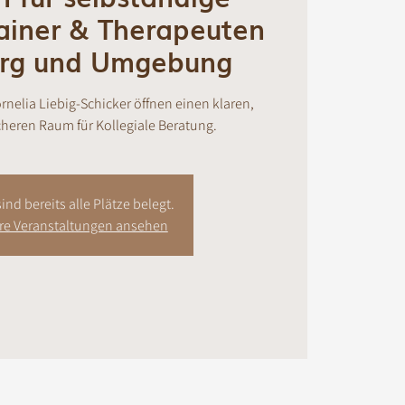
ainer & Therapeuten
urg und Umgebung
ornelia Liebig-Schicker öffnen einen klaren,
heren Raum für Kollegiale Beratung.
ind bereits alle Plätze belegt.
ere Veranstaltungen ansehen