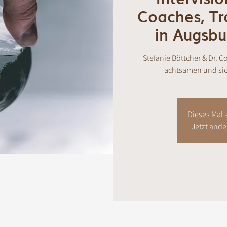
Coaches, Tr
in Augsb
Stefanie Böttcher & Dr. C
achtsamen und sic
Dieses Mal s
Jetzt and