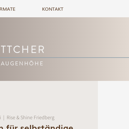
RMATE
KONTAKT
ÖTTCHER
 AUGENHÖHE
i
  |  
Rise & Shine Friedberg
on für selbständige