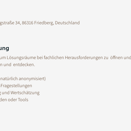
igstraße 34, 86316 Friedberg, Deutschland
ung
e, um Lösungsräume bei fachlichen Herausforderungen zu  öffnen und
en und  entdecken.
 (natürlich anonymisiert)
nFragestellungen
g und Wertschätzung
den oder Tools