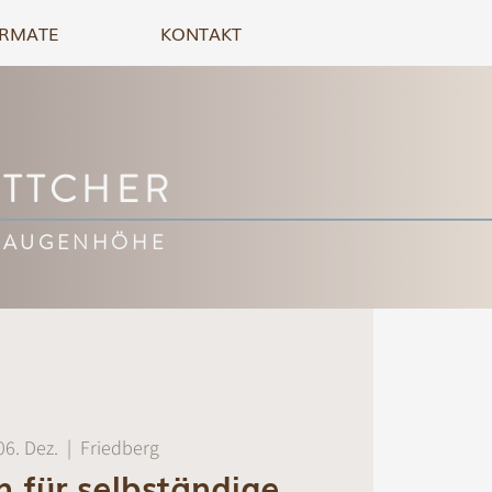
RMATE
KONTAKT
ÖTTCHER
 AUGENHÖHE
 06. Dez.
  |  
Friedberg
on für selbständige