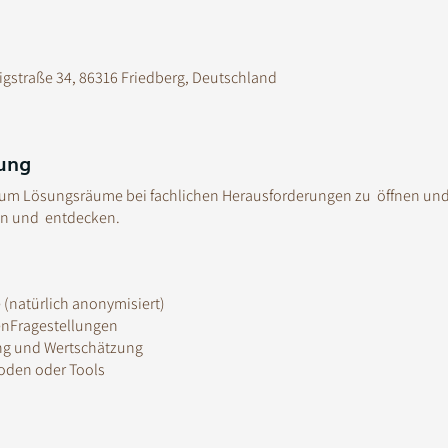
igstraße 34, 86316 Friedberg, Deutschland
ung
, um Lösungsräume bei fachlichen Herausforderungen zu öffnen und
ren und entdecken.
e (natürlich anonymisiert)
enFragestellungen
ng und Wertschätzung
oden oder Tools