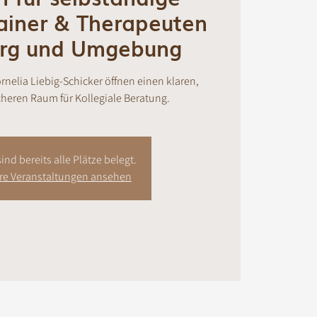
ainer & Therapeuten
urg und Umgebung
ornelia Liebig-Schicker öffnen einen klaren,
heren Raum für Kollegiale Beratung.
ind bereits alle Plätze belegt.
ere Veranstaltungen ansehen