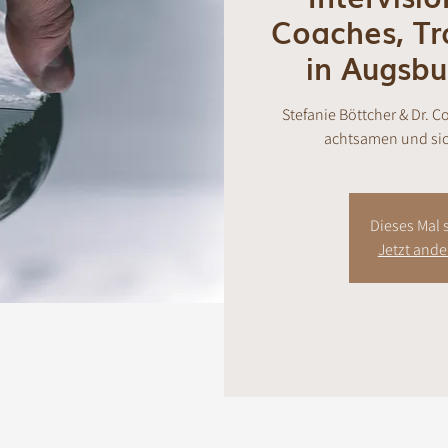
Coaches, Tr
in Augsb
Stefanie Böttcher & Dr. C
achtsamen und sic
Dieses Mal s
Jetzt and