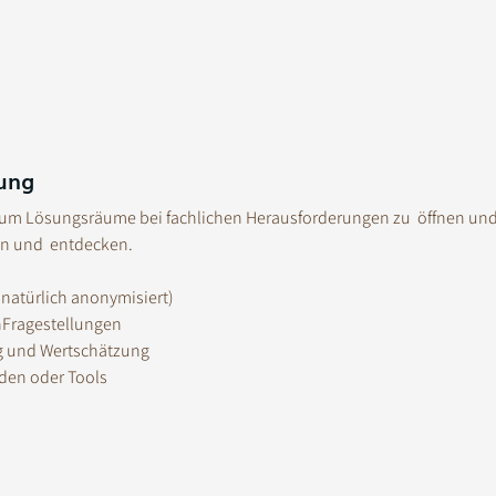
ung
e, um Lösungsräume bei fachlichen Herausforderungen zu  öffnen und
en und  entdecken.
 (natürlich anonymisiert)
nFragestellungen
g und Wertschätzung
den oder Tools