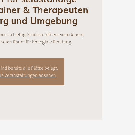
ainer & Therapeuten
urg und Umgebung
ornelia Liebig-Schicker öffnen einen klaren,
heren Raum für Kollegiale Beratung.
ind bereits alle Plätze belegt.
ere Veranstaltungen ansehen