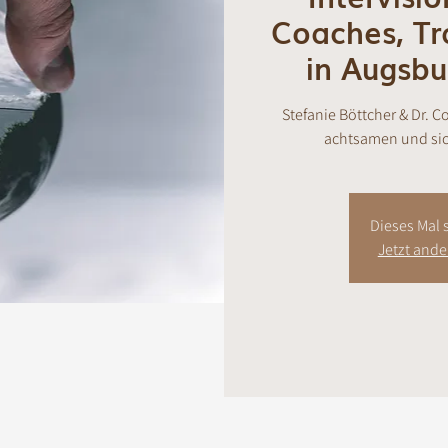
Coaches, Tr
in Augsb
Stefanie Böttcher & Dr. C
achtsamen und sic
Dieses Mal s
Jetzt and