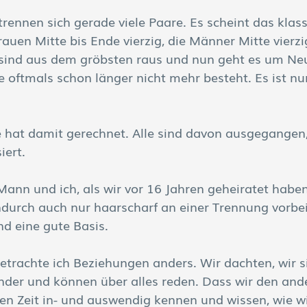
ennen sich gerade viele Paare. Es scheint das klass
Frauen Mitte bis Ende vierzig, die Männer Mitte vierzi
r sind aus dem gröbsten raus und nun geht es um Ne
e oftmals schon länger nicht mehr besteht. Es ist nu
e hat damit gerechnet. Alle sind davon ausgegangen,
iert.
ann und ich, als wir vor 16 Jahren geheiratet haben
ndurch auch nur haarscharf an einer Trennung vorb
d eine gute Basis. 
betrachte ich Beziehungen anders. Wir dachten, wir s
ander und können über alles reden. Dass wir den and
 Zeit in- und auswendig kennen und wissen, wie wi