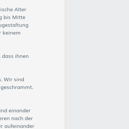
ische Alter 
g bis Mitte 
ugestaltung 
r keinem 
 dass ihnen 
. Wir sind 
eigeschrammt. 
ind einander 
eren nach der 
r aufeinander 