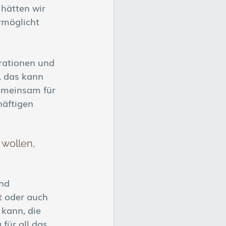
hätten wir 
rmöglicht 
rationen und 
, das kann 
emeinsam für 
äftigen 
wollen, 
nd 
t oder auch 
 kann, die 
für all das 