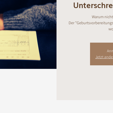
Unterschre
Warum nicht 
Der "Geburtsvorbereitungsku
wo
Anm
Jetzt and